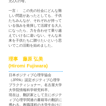
児2人の母。
一言： この先の社会にどんな難
しい問題があったとしても、子供
たちみんなが、それぞれが持って
いる強みを発揮して活躍する大人
になったら、力を合わせて乗り越
えていけるに違いない。そんな未
来を子供たちに贈りたいという思
いでこの活動を始めました。
理事 ​藤原 弘美
(Hiromi Fujiwara)
日本ポジティブ心理学協会
（JPPA）認定ポジティブ心理学
プラクティショナー。名古屋大学
大学院情報科学研究科卒。
現在は、翻訳家として主にポジテ
ィブ心理学関連の書籍等の翻訳に
携わる。教職課程の大学生向けに