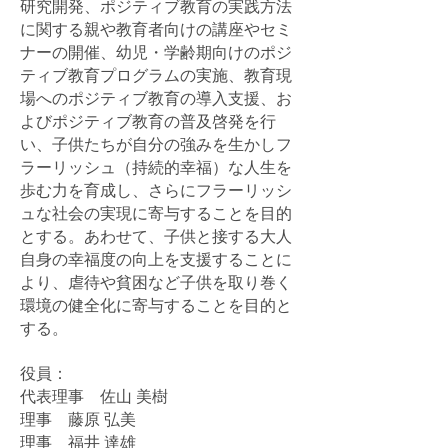
研究開発、ポジティブ教育の実践方法
に関する親や教育者向けの講座やセミ
ナーの開催、幼児・学齢期向けのポジ
ティブ教育プログラムの実施、教育現
場へのポジティブ教育の導入支援、お
よびポジティブ教育の普及啓発を行
い、子供たちが自分の強みを生かしフ
ラーリッシュ（持続的幸福）な人生を
歩む力を育成し、さらにフラーリッシ
ュな社会の実現に寄与することを目的
とする。あわせて、子供と接する大人
自身の幸福度の向上を支援することに
より、虐待や貧困など子供を取り巻く
環境の健全化に寄与することを目的と
する。
役員：
代表理事 佐山 美樹
理事 藤原 弘美
理事 福井 達雄