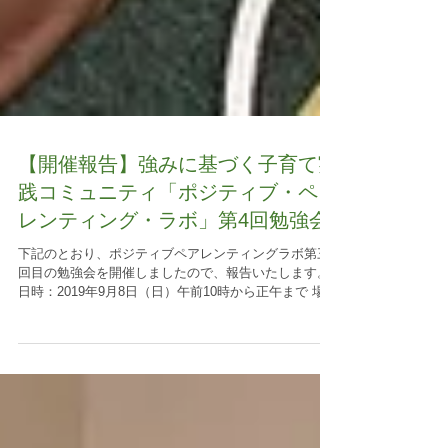
【開催報告】強みに基づく子育て実
践コミュニティ「ポジティブ・ペア
レンティング・ラボ」第4回勉強会
下記のとおり、ポジティブペアレンティングラボ第三
回目の勉強会を開催しましたので、報告いたします。
日時：2019年9月8日（日）午前10時から正午まで 場
所：月島駅周辺マンションの会議室（和室） テーマ：
第6章「マインドフルネス」 第7章「自己コントロー
ル力」...