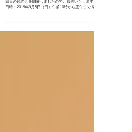
践コミュニティ「ポジティブ・ペア
レンティング・ラボ」第4回勉強会
下記のとおり、ポジティブペアレンティングラボ第三
回目の勉強会を開催しましたので、報告いたします。
日時：2019年9月8日（日）午前10時から正午まで 場
所：月島駅周辺マンションの会議室（和室） テーマ：
第6章「マインドフルネス」 第7章「自己コントロー
ル力」...